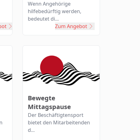
Angehörige h...
Wenn Angehörige
hilfebedürftig werden,
bedeutet di...
bot
Zum Angebot
Bewegte
Mittagspause
Der Beschäftigtensport
en
bietet den Mitarbeitenden
d...