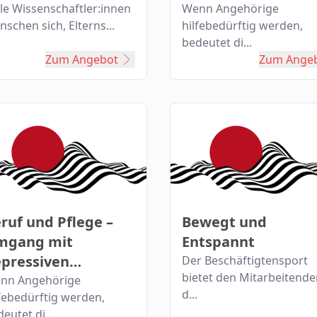
orkshop
fü...
ele Wissenschaftler:innen
Wenn Angehörige
schen sich, Elterns...
hilfebedürftig werden,
bedeutet di...
Zum Angebot
Zum Ange
ruf und Pflege –
Bewegt und
mgang mit
Entspannt
pressiven
Der Beschäftigtensport
bietet den Mitarbeitend
krankungen -
nn Angehörige
d...
lfebedürftig werden,
n...
eutet di...