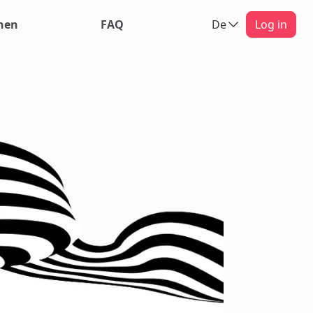
hen
FAQ
De
Log in