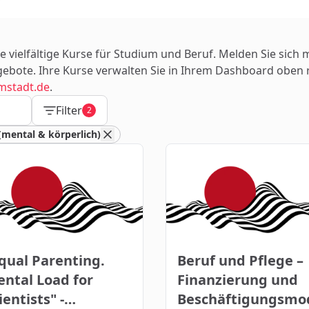
ie vielfältige Kurse für Studium und Beruf. Melden Sie sich 
ebote. Ihre Kurse verwalten Sie in Ihrem Dashboard oben re
mstadt.de
.
Filter
2
(mental & körperlich)
qual Parenting.
Beruf und Pflege –
ntal Load for
Finanzierung und
ientists" -
Beschäftigungsmo