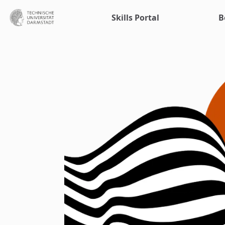
Uninow
Skills Portal
B