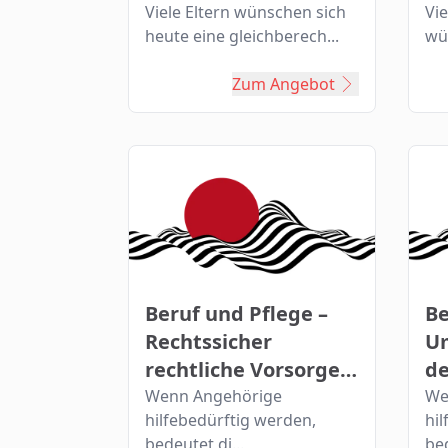
W
Viele Eltern wünschen sich
Vi
heute eine gleichberech...
wün
Zum Angebot
Beruf und Pflege –
Be
Rechtssicher
U
rechtliche Vorsorge
de
treffen ...
Er
Wenn Angehörige
We
hilfebedürftig werden,
hi
We
bedeutet di...
bed